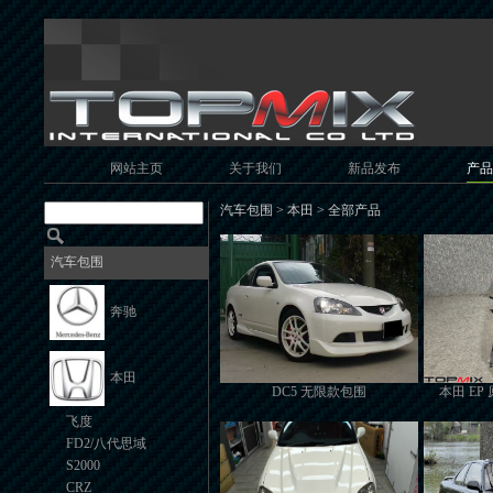
网站主页
关于我们
新品发布
产品
汽车包围 > 本田 > 全部产品
汽车包围
奔驰
本田
DC5 无限款包围
本田 E
飞度
FD2/八代思域
S2000
CRZ