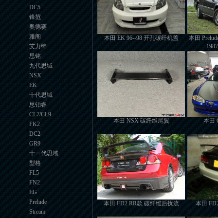
DC5
锋范
奥德赛
雅阁
本田 EK 96--98 开孔碳纤机盖
本田 Pre
艾力绅
198
思铭
九代思域
NSX
EK
十代思域
思铂睿
CL7/CL9
本田 NSX 碳纤维尾翼
本田 
FK2
DC2
GR9
十一代思域
型格
FL5
FN2
EG
Prelude
本田 FD2 RR款 碳纤维后扰流
本田 F
Stream