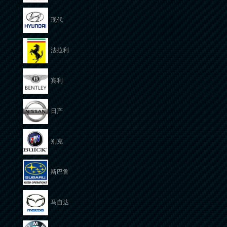
现代
法拉利
宾利
日产
别克
斯巴鲁
马自达