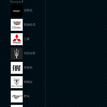
迈凯伦
凯迪拉克
三菱
玛莎拉蒂
菲亚特
特斯拉
野马