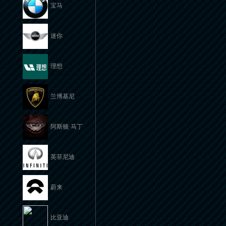
宝马
迷你
理想
兰博基尼
阿斯顿·马丁
英菲尼迪
蔚来
比亚迪