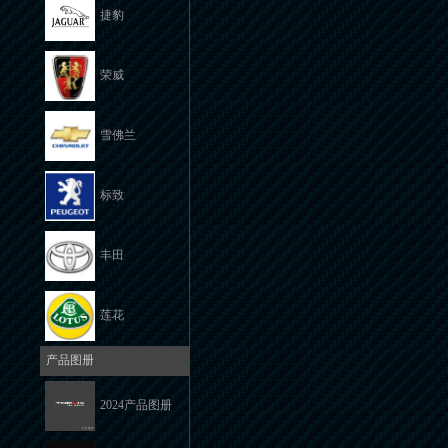
捷豹
荣威
雪佛兰
标致
丰田
莲花
产品图册
2024产品图册