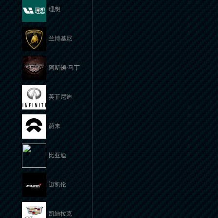
理想
兰博基尼
阿斯顿·马丁
英菲尼迪
蔚来
比亚迪
迈凯伦
凯迪拉克