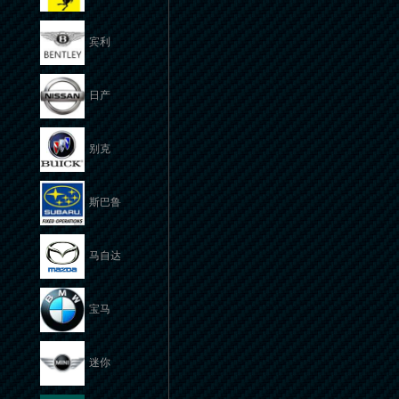
宾利
日产
别克
斯巴鲁
马自达
宝马
迷你