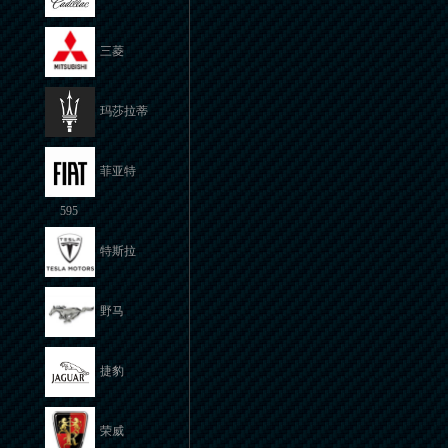
三菱
玛莎拉蒂
菲亚特
595
特斯拉
野马
捷豹
荣威