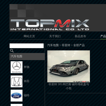
网站主页
关于我们
新品发布
产品
汽车包围 > 菲亚特 > 全部产品
汽车包围
奔驰
本田
菲亚特 595 阿巴斯 碳纤维机盖与
小包
福特