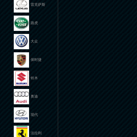
雷克萨斯
路虎
大众
保时捷
铃木
奥迪
现代
法拉利